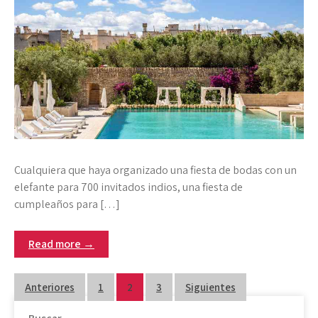
Cualquiera que haya organizado una fiesta de bodas con un
elefante para 700 invitados indios, una fiesta de
cumpleaños para […]
Read more →
Paginación
Anteriores
1
2
3
Siguientes
de