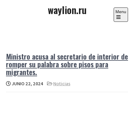
Skip
waylion.ru
to
Menu
content
Open
the
main
menu
Ministro acusa al secretario de interior de
romper su palabra sobre pisos para
migrantes.
JUNIO 22, 2024
Noticias